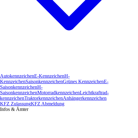
Autokennzeichen
E-Kennzeichen
H-
Kennzeichen
Saisonkennzeichen
Grünes Kennzeichen
E-
Saisonkennzeichen
H-
Saisonkennzeichen
Motorradkennzeichen
Leichtkraftrad­
kennzeichen
Traktorkennzeichen
Anhängerkennzeichen
KFZ Zulassung
KFZ Abmeldung
Infos & Ämter