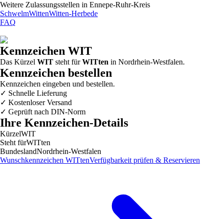
Weitere Zulassungsstellen in
Ennepe-Ruhr-Kreis
Schwelm
Witten
Witten-Herbede
FAQ
Kennzeichen
WIT
Das Kürzel
WIT
steht für
WITten
in
Nordrhein-Westfalen
.
Kennzeichen bestellen
Kennzeichen eingeben und bestellen.
✓
Schnelle Lieferung
✓
Kostenloser Versand
✓
Geprüft nach DIN-Norm
Ihre Kennzeichen-Details
Kürzel
WIT
Steht für
WITten
Bundesland
Nordrhein-Westfalen
Wunschkennzeichen
WITten
Verfügbarkeit prüfen & Reservieren