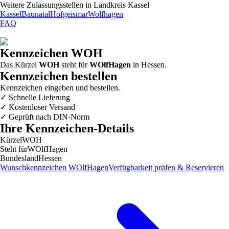
Weitere Zulassungsstellen in
Landkreis Kassel
Kassel
Baunatal
Hofgeismar
Wolfhagen
FAQ
Kennzeichen
WOH
Das Kürzel
WOH
steht für
WOlfHagen
in
Hessen
.
Kennzeichen bestellen
Kennzeichen eingeben und bestellen.
✓
Schnelle Lieferung
✓
Kostenloser Versand
✓
Geprüft nach DIN-Norm
Ihre Kennzeichen-Details
Kürzel
WOH
Steht für
WOlfHagen
Bundesland
Hessen
Wunschkennzeichen
WOlfHagen
Verfügbarkeit prüfen & Reservieren