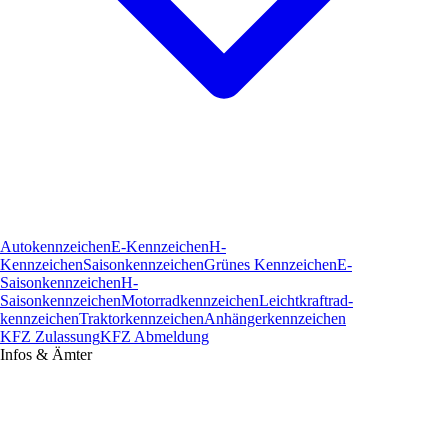
Autokennzeichen
E-Kennzeichen
H-
Kennzeichen
Saisonkennzeichen
Grünes Kennzeichen
E-
Saisonkennzeichen
H-
Saisonkennzeichen
Motorradkennzeichen
Leichtkraftrad­
kennzeichen
Traktorkennzeichen
Anhängerkennzeichen
KFZ Zulassung
KFZ Abmeldung
Infos & Ämter