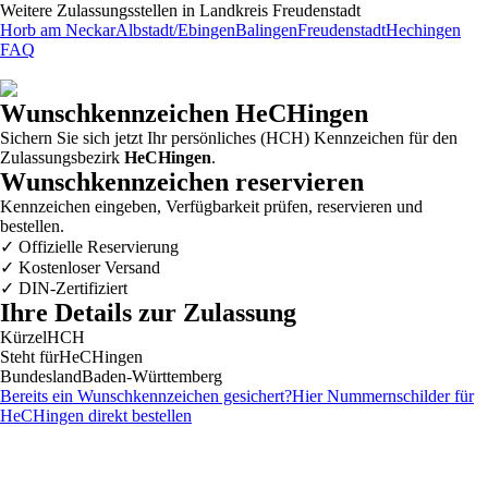
Weitere Zulassungsstellen in
Landkreis Freudenstadt
Horb am Neckar
Albstadt/Ebingen
Balingen
Freudenstadt
Hechingen
FAQ
Wunschkennzeichen
HeCHingen
Sichern Sie sich jetzt Ihr persönliches (HCH) Kennzeichen für den
Zulassungsbezirk
HeCHingen
.
Wunschkennzeichen reservieren
Kennzeichen eingeben, Verfügbarkeit prüfen, reservieren und
bestellen.
✓
Offizielle Reservierung
✓
Kostenloser Versand
✓
DIN-Zertifiziert
Ihre Details zur Zulassung
Kürzel
HCH
Steht für
HeCHingen
Bundesland
Baden-Württemberg
Bereits ein Wunschkennzeichen gesichert?
Hier Nummernschilder für
HeCHingen
direkt bestellen