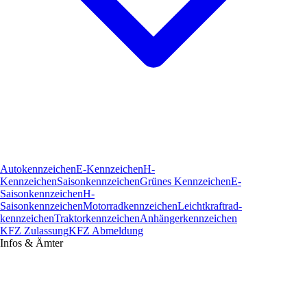
Autokennzeichen
E-Kennzeichen
H-
Kennzeichen
Saisonkennzeichen
Grünes Kennzeichen
E-
Saisonkennzeichen
H-
Saisonkennzeichen
Motorradkennzeichen
Leichtkraftrad­
kennzeichen
Traktorkennzeichen
Anhängerkennzeichen
KFZ Zulassung
KFZ Abmeldung
Infos & Ämter