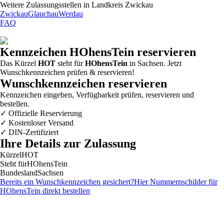
Weitere Zulassungsstellen in
Landkreis Zwickau
Zwickau
Glauchau
Werdau
FAQ
Kennzeichen
HOhensTein
reservieren
Das Kürzel
HOT
steht für
HOhensTein
in Sachsen. Jetzt
Wunschkennzeichen prüfen & reservieren!
Wunschkennzeichen reservieren
Kennzeichen eingeben, Verfügbarkeit prüfen, reservieren und
bestellen.
✓
Offizielle Reservierung
✓
Kostenloser Versand
✓
DIN-Zertifiziert
Ihre Details zur Zulassung
Kürzel
HOT
Steht für
HOhensTein
Bundesland
Sachsen
Bereits ein Wunschkennzeichen gesichert?
Hier Nummernschilder für
HOhensTein
direkt bestellen