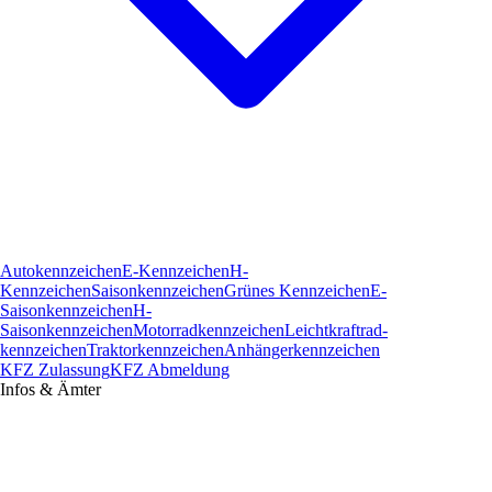
Autokennzeichen
E-Kennzeichen
H-
Kennzeichen
Saisonkennzeichen
Grünes Kennzeichen
E-
Saisonkennzeichen
H-
Saisonkennzeichen
Motorradkennzeichen
Leichtkraftrad­
kennzeichen
Traktorkennzeichen
Anhängerkennzeichen
KFZ Zulassung
KFZ Abmeldung
Infos & Ämter