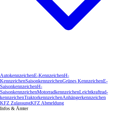
Autokennzeichen
E-Kennzeichen
H-
Kennzeichen
Saisonkennzeichen
Grünes Kennzeichen
E-
Saisonkennzeichen
H-
Saisonkennzeichen
Motorradkennzeichen
Leichtkraftrad­
kennzeichen
Traktorkennzeichen
Anhängerkennzeichen
KFZ Zulassung
KFZ Abmeldung
Infos & Ämter