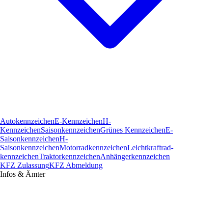
Autokennzeichen
E-Kennzeichen
H-
Kennzeichen
Saisonkennzeichen
Grünes Kennzeichen
E-
Saisonkennzeichen
H-
Saisonkennzeichen
Motorradkennzeichen
Leichtkraftrad­
kennzeichen
Traktorkennzeichen
Anhängerkennzeichen
KFZ Zulassung
KFZ Abmeldung
Infos & Ämter