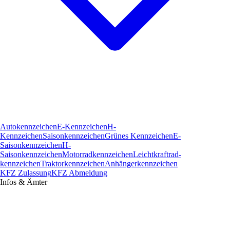
Autokennzeichen
E-Kennzeichen
H-
Kennzeichen
Saisonkennzeichen
Grünes Kennzeichen
E-
Saisonkennzeichen
H-
Saisonkennzeichen
Motorradkennzeichen
Leichtkraftrad­
kennzeichen
Traktorkennzeichen
Anhängerkennzeichen
KFZ Zulassung
KFZ Abmeldung
Infos & Ämter