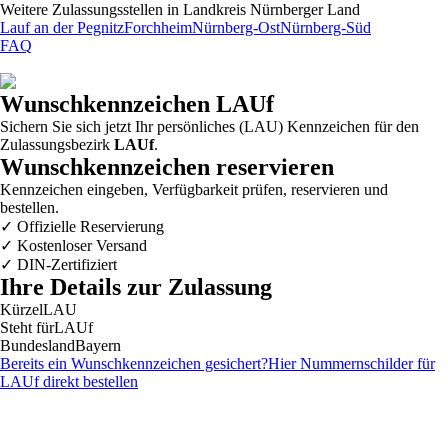
Weitere Zulassungsstellen in
Landkreis Nürnberger Land
Lauf an der Pegnitz
Forchheim
Nürnberg-Ost
Nürnberg-Süd
FAQ
Wunschkennzeichen
LAUf
Sichern Sie sich jetzt Ihr persönliches (LAU) Kennzeichen für den
Zulassungsbezirk
LAUf
.
Wunschkennzeichen reservieren
Kennzeichen eingeben, Verfügbarkeit prüfen, reservieren und
bestellen.
✓
Offizielle Reservierung
✓
Kostenloser Versand
✓
DIN-Zertifiziert
Ihre Details zur Zulassung
Kürzel
LAU
Steht für
LAUf
Bundesland
Bayern
Bereits ein Wunschkennzeichen gesichert?
Hier Nummernschilder für
LAUf
direkt bestellen