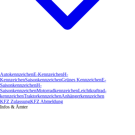
Autokennzeichen
E-Kennzeichen
H-
Kennzeichen
Saisonkennzeichen
Grünes Kennzeichen
E-
Saisonkennzeichen
H-
Saisonkennzeichen
Motorradkennzeichen
Leichtkraftrad­
kennzeichen
Traktorkennzeichen
Anhängerkennzeichen
KFZ Zulassung
KFZ Abmeldung
Infos & Ämter