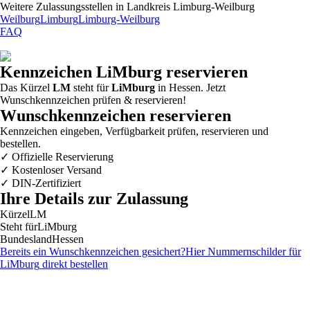
Weitere Zulassungsstellen in
Landkreis Limburg-Weilburg
Weilburg
Limburg
Limburg-Weilburg
FAQ
Kennzeichen
LiMburg
reservieren
Das Kürzel
LM
steht für
LiMburg
in Hessen. Jetzt
Wunschkennzeichen prüfen & reservieren!
Wunschkennzeichen reservieren
Kennzeichen eingeben, Verfügbarkeit prüfen, reservieren und
bestellen.
✓
Offizielle Reservierung
✓
Kostenloser Versand
✓
DIN-Zertifiziert
Ihre Details zur Zulassung
Kürzel
LM
Steht für
LiMburg
Bundesland
Hessen
Bereits ein Wunschkennzeichen gesichert?
Hier Nummernschilder für
LiMburg
direkt bestellen