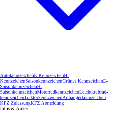
Autokennzeichen
E-Kennzeichen
H-
Kennzeichen
Saisonkennzeichen
Grünes Kennzeichen
E-
Saisonkennzeichen
H-
Saisonkennzeichen
Motorradkennzeichen
Leichtkraftrad­
kennzeichen
Traktorkennzeichen
Anhängerkennzeichen
KFZ Zulassung
KFZ Abmeldung
Infos & Ämter