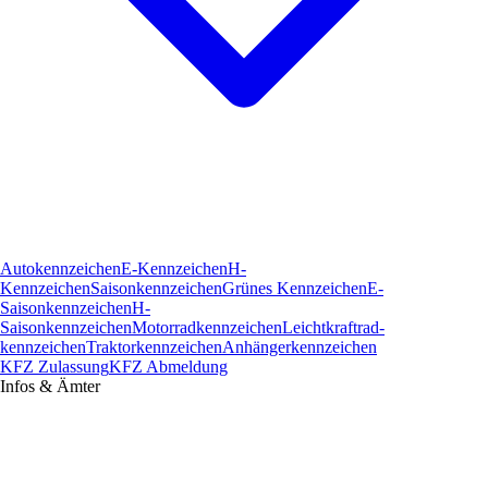
Autokennzeichen
E-Kennzeichen
H-
Kennzeichen
Saisonkennzeichen
Grünes Kennzeichen
E-
Saisonkennzeichen
H-
Saisonkennzeichen
Motorradkennzeichen
Leichtkraftrad­
kennzeichen
Traktorkennzeichen
Anhängerkennzeichen
KFZ Zulassung
KFZ Abmeldung
Infos & Ämter