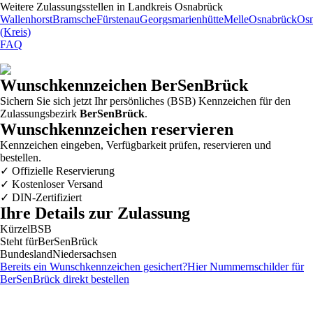
Weitere Zulassungsstellen in
Landkreis Osnabrück
Wallenhorst
Bramsche
Fürstenau
Georgsmarienhütte
Melle
Osnabrück
Osn
(Kreis)
FAQ
Wunschkennzeichen
BerSenBrück
Sichern Sie sich jetzt Ihr persönliches (BSB) Kennzeichen für den
Zulassungsbezirk
BerSenBrück
.
Wunschkennzeichen reservieren
Kennzeichen eingeben, Verfügbarkeit prüfen, reservieren und
bestellen.
✓
Offizielle Reservierung
✓
Kostenloser Versand
✓
DIN-Zertifiziert
Ihre Details zur Zulassung
Kürzel
BSB
Steht für
BerSenBrück
Bundesland
Niedersachsen
Bereits ein Wunschkennzeichen gesichert?
Hier Nummernschilder für
BerSenBrück
direkt bestellen