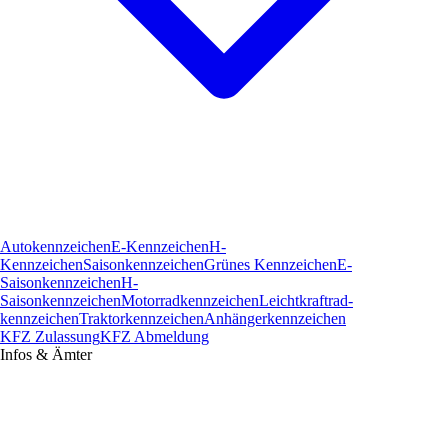
Autokennzeichen
E-Kennzeichen
H-
Kennzeichen
Saisonkennzeichen
Grünes Kennzeichen
E-
Saisonkennzeichen
H-
Saisonkennzeichen
Motorradkennzeichen
Leichtkraftrad­
kennzeichen
Traktorkennzeichen
Anhängerkennzeichen
KFZ Zulassung
KFZ Abmeldung
Infos & Ämter