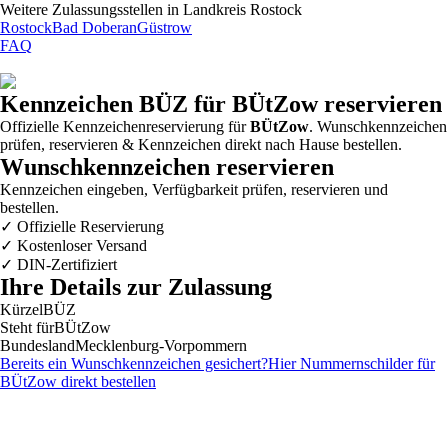
Weitere Zulassungsstellen in
Landkreis Rostock
Rostock
Bad Doberan
Güstrow
FAQ
Kennzeichen
BÜZ
für BÜtZow reservieren
Offizielle Kennzeichenreservierung für
BÜtZow
. Wunschkennzeichen
prüfen, reservieren & Kennzeichen direkt nach Hause bestellen.
Wunschkennzeichen reservieren
Kennzeichen eingeben, Verfügbarkeit prüfen, reservieren und
bestellen.
✓
Offizielle Reservierung
✓
Kostenloser Versand
✓
DIN-Zertifiziert
Ihre Details zur Zulassung
Kürzel
BÜZ
Steht für
BÜtZow
Bundesland
Mecklenburg-Vorpommern
Bereits ein Wunschkennzeichen gesichert?
Hier Nummernschilder für
BÜtZow
direkt bestellen