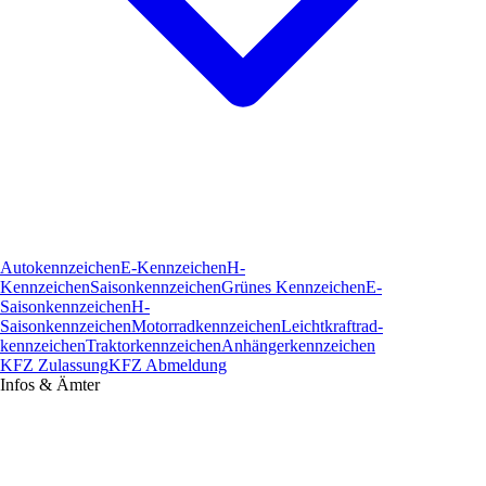
Autokennzeichen
E-Kennzeichen
H-
Kennzeichen
Saisonkennzeichen
Grünes Kennzeichen
E-
Saisonkennzeichen
H-
Saisonkennzeichen
Motorradkennzeichen
Leichtkraftrad­
kennzeichen
Traktorkennzeichen
Anhängerkennzeichen
KFZ Zulassung
KFZ Abmeldung
Infos & Ämter