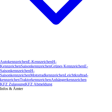
Autokennzeichen
E-Kennzeichen
H-
Kennzeichen
Saisonkennzeichen
Grünes Kennzeichen
E-
Saisonkennzeichen
H-
Saisonkennzeichen
Motorradkennzeichen
Leichtkraftrad­
kennzeichen
Traktorkennzeichen
Anhängerkennzeichen
KFZ Zulassung
KFZ Abmeldung
Infos & Ämter