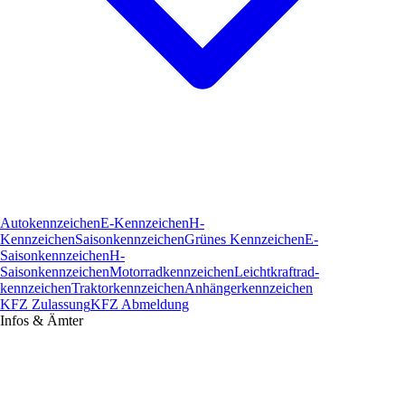
Autokennzeichen
E-Kennzeichen
H-
Kennzeichen
Saisonkennzeichen
Grünes Kennzeichen
E-
Saisonkennzeichen
H-
Saisonkennzeichen
Motorradkennzeichen
Leichtkraftrad­
kennzeichen
Traktorkennzeichen
Anhängerkennzeichen
KFZ Zulassung
KFZ Abmeldung
Infos & Ämter