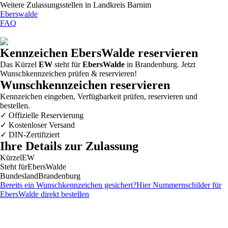
Weitere Zulassungsstellen in
Landkreis Barnim
Eberswalde
FAQ
Kennzeichen
EbersWalde
reservieren
Das Kürzel
EW
steht für
EbersWalde
in Brandenburg. Jetzt
Wunschkennzeichen prüfen & reservieren!
Wunschkennzeichen reservieren
Kennzeichen eingeben, Verfügbarkeit prüfen, reservieren und
bestellen.
✓
Offizielle Reservierung
✓
Kostenloser Versand
✓
DIN-Zertifiziert
Ihre Details zur Zulassung
Kürzel
EW
Steht für
EbersWalde
Bundesland
Brandenburg
Bereits ein Wunschkennzeichen gesichert?
Hier Nummernschilder für
EbersWalde
direkt bestellen