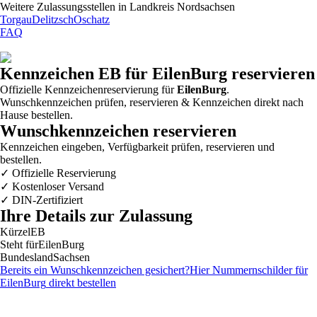
Weitere Zulassungsstellen in
Landkreis Nordsachsen
Torgau
Delitzsch
Oschatz
FAQ
Kennzeichen
EB
für EilenBurg reservieren
Offizielle Kennzeichenreservierung für
EilenBurg
.
Wunschkennzeichen prüfen, reservieren & Kennzeichen direkt nach
Hause bestellen.
Wunschkennzeichen reservieren
Kennzeichen eingeben, Verfügbarkeit prüfen, reservieren und
bestellen.
✓
Offizielle Reservierung
✓
Kostenloser Versand
✓
DIN-Zertifiziert
Ihre Details zur Zulassung
Kürzel
EB
Steht für
EilenBurg
Bundesland
Sachsen
Bereits ein Wunschkennzeichen gesichert?
Hier Nummernschilder für
EilenBurg
direkt bestellen