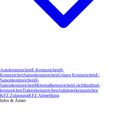
Autokennzeichen
E-Kennzeichen
H-
Kennzeichen
Saisonkennzeichen
Grünes Kennzeichen
E-
Saisonkennzeichen
H-
Saisonkennzeichen
Motorradkennzeichen
Leichtkraftrad­
kennzeichen
Traktorkennzeichen
Anhängerkennzeichen
KFZ Zulassung
KFZ Abmeldung
Infos & Ämter