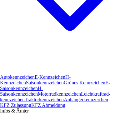
Autokennzeichen
E-Kennzeichen
H-
Kennzeichen
Saisonkennzeichen
Grünes Kennzeichen
E-
Saisonkennzeichen
H-
Saisonkennzeichen
Motorradkennzeichen
Leichtkraftrad­
kennzeichen
Traktorkennzeichen
Anhängerkennzeichen
KFZ Zulassung
KFZ Abmeldung
Infos & Ämter