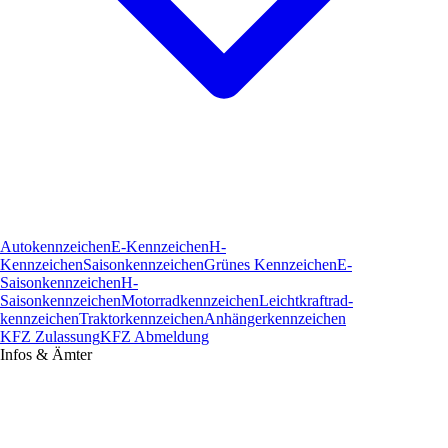
Autokennzeichen
E-Kennzeichen
H-
Kennzeichen
Saisonkennzeichen
Grünes Kennzeichen
E-
Saisonkennzeichen
H-
Saisonkennzeichen
Motorradkennzeichen
Leichtkraftrad­
kennzeichen
Traktorkennzeichen
Anhängerkennzeichen
KFZ Zulassung
KFZ Abmeldung
Infos & Ämter