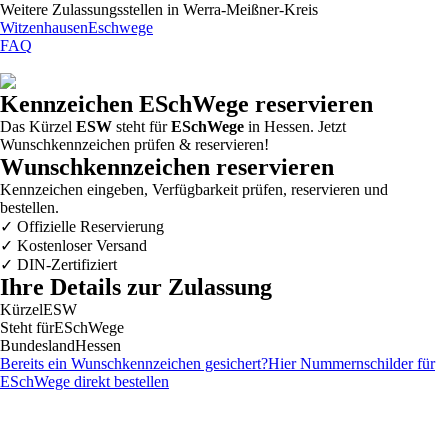
Weitere Zulassungsstellen in
Werra-Meißner-Kreis
Witzenhausen
Eschwege
FAQ
Kennzeichen
ESchWege
reservieren
Das Kürzel
ESW
steht für
ESchWege
in Hessen. Jetzt
Wunschkennzeichen prüfen & reservieren!
Wunschkennzeichen reservieren
Kennzeichen eingeben, Verfügbarkeit prüfen, reservieren und
bestellen.
✓
Offizielle Reservierung
✓
Kostenloser Versand
✓
DIN-Zertifiziert
Ihre Details zur Zulassung
Kürzel
ESW
Steht für
ESchWege
Bundesland
Hessen
Bereits ein Wunschkennzeichen gesichert?
Hier Nummernschilder für
ESchWege
direkt bestellen