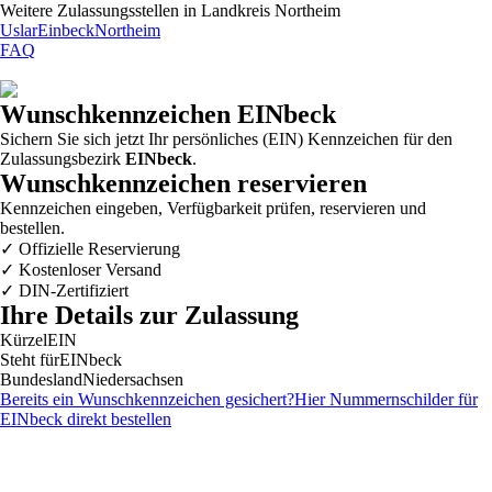
Weitere Zulassungsstellen in
Landkreis Northeim
Uslar
Einbeck
Northeim
FAQ
Wunschkennzeichen
EINbeck
Sichern Sie sich jetzt Ihr persönliches (EIN) Kennzeichen für den
Zulassungsbezirk
EINbeck
.
Wunschkennzeichen reservieren
Kennzeichen eingeben, Verfügbarkeit prüfen, reservieren und
bestellen.
✓
Offizielle Reservierung
✓
Kostenloser Versand
✓
DIN-Zertifiziert
Ihre Details zur Zulassung
Kürzel
EIN
Steht für
EINbeck
Bundesland
Niedersachsen
Bereits ein Wunschkennzeichen gesichert?
Hier Nummernschilder für
EINbeck
direkt bestellen