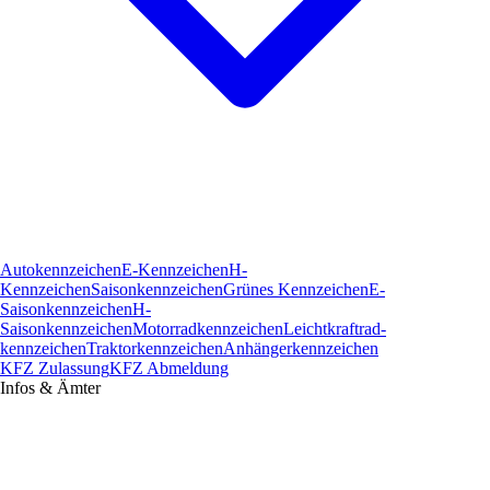
Autokennzeichen
E-Kennzeichen
H-
Kennzeichen
Saisonkennzeichen
Grünes Kennzeichen
E-
Saisonkennzeichen
H-
Saisonkennzeichen
Motorradkennzeichen
Leichtkraftrad­
kennzeichen
Traktorkennzeichen
Anhängerkennzeichen
KFZ Zulassung
KFZ Abmeldung
Infos & Ämter