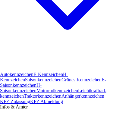
Autokennzeichen
E-Kennzeichen
H-
Kennzeichen
Saisonkennzeichen
Grünes Kennzeichen
E-
Saisonkennzeichen
H-
Saisonkennzeichen
Motorradkennzeichen
Leichtkraftrad­
kennzeichen
Traktorkennzeichen
Anhängerkennzeichen
KFZ Zulassung
KFZ Abmeldung
Infos & Ämter