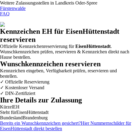
Weitere Zulassungsstellen in
Landkreis Oder-Spree
Fürstenwalde
FAQ
Kennzeichen
EH
für EisenHüttenstadt
reservieren
Offizielle Kennzeichenreservierung für
EisenHüttenstadt
.
Wunschkennzeichen prüfen, reservieren & Kennzeichen direkt nach
Hause bestellen.
Wunschkennzeichen reservieren
Kennzeichen eingeben, Verfügbarkeit prüfen, reservieren und
bestellen.
✓
Offizielle Reservierung
✓
Kostenloser Versand
✓
DIN-Zertifiziert
Ihre Details zur Zulassung
Kürzel
EH
Steht für
EisenHüttenstadt
Bundesland
Brandenburg
Bereits ein Wunschkennzeichen gesichert?
Hier Nummernschilder für
EisenHüttenstadt
direkt bestellen