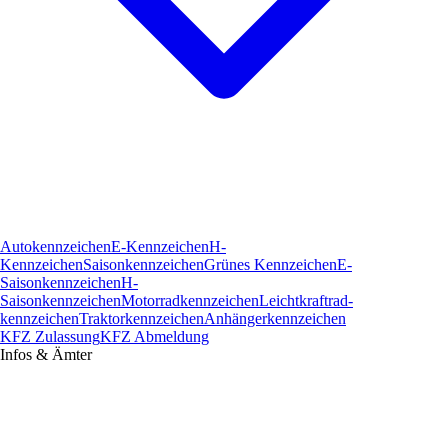
Autokennzeichen
E-Kennzeichen
H-
Kennzeichen
Saisonkennzeichen
Grünes Kennzeichen
E-
Saisonkennzeichen
H-
Saisonkennzeichen
Motorradkennzeichen
Leichtkraftrad­
kennzeichen
Traktorkennzeichen
Anhängerkennzeichen
KFZ Zulassung
KFZ Abmeldung
Infos & Ämter