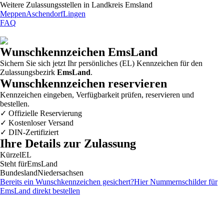
Weitere Zulassungsstellen in
Landkreis Emsland
Meppen
Aschendorf
Lingen
FAQ
Wunschkennzeichen
EmsLand
Sichern Sie sich jetzt Ihr persönliches (EL) Kennzeichen für den
Zulassungsbezirk
EmsLand
.
Wunschkennzeichen reservieren
Kennzeichen eingeben, Verfügbarkeit prüfen, reservieren und
bestellen.
✓
Offizielle Reservierung
✓
Kostenloser Versand
✓
DIN-Zertifiziert
Ihre Details zur Zulassung
Kürzel
EL
Steht für
EmsLand
Bundesland
Niedersachsen
Bereits ein Wunschkennzeichen gesichert?
Hier Nummernschilder für
EmsLand
direkt bestellen